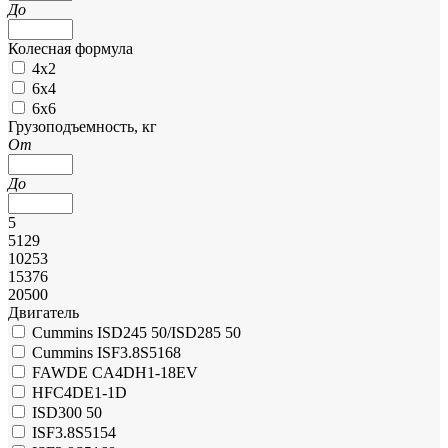
До
Колесная формула
4х2
6х4
6х6
Грузоподъемность, кг
От
До
5
5129
10253
15376
20500
Двигатель
Cummins ISD245 50/ISD285 50
Cummins ISF3.8S5168
FAWDE CA4DH1-18EV
HFC4DE1-1D
ISD300 50
ISF3.8S5154