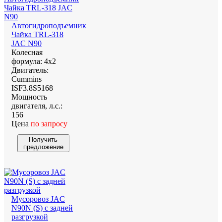
Автогидроподъемник
Чайка TRL-318
JAC N90
Колесная
формула:
4х2
Двигатель:
Cummins
ISF3.8S5168
Мощность
двигателя, л.с.:
156
Цена
по запросу
Получить
предложение
Мусоровоз JAC
N90N (S) с задней
разгрузкой