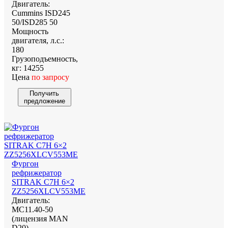
Двигатель:
Cummins ISD245
50/ISD285 50
Мощность
двигателя, л.с.:
180
Грузоподъемность,
кг:
14255
Цена
по запросу
Получить
предложение
Фургон
рефрижератор
SITRAK C7H 6×2
ZZ5256XLCV553ME
Двигатель:
MC11.40-50
(лицензия MAN
D20)