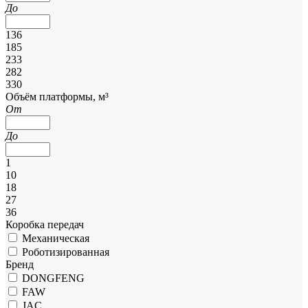
До
136
185
233
282
330
Объём платформы, м³
От
До
1
10
18
27
36
Коробка передач
Механическая
Роботизированная
Бренд
DONGFENG
FAW
JAC