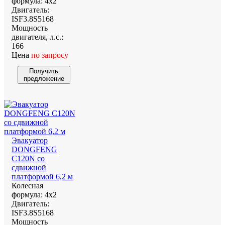
формула:
4х2
Двигатель:
ISF3.8S5168
Мощность
двигателя, л.с.:
166
Цена
по запросу
Получить
предложение
Эвакуатор
DONGFENG
С120N со
сдвижной
платформой 6,2 м
Колесная
формула:
4х2
Двигатель:
ISF3.8S5168
Мощность