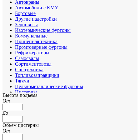
Автокраны
Автомобили с КМУ
Бортовые
Другие надстройки
Зерновозы
Изотермические фургоны
Коммунальные
Прицепная техника
Промтоварные фургоны
Рефрижераторы
Самосвалы
Сортиментовозы
Спецтехника
Топливозаправщики
Тягачи
Цельнометаллические фургоны
Цистерны
Высота подъема
Шасси
От
До
Объём цистерны
От