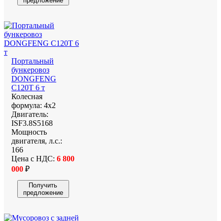
предложение
Портальный
бункеровоз
DONGFENG
C120T 6 т
Колесная
формула:
4х2
Двигатель:
ISF3.8S5168
Мощность
двигателя, л.с.:
166
Цена с НДС:
6 800
000
₽
Получить
предложение