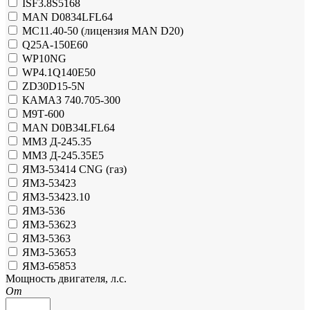
ISF3.8S5168
MAN D0834LFL64
MC11.40-50 (лицензия MAN D20)
Q25A-150E60
WP10NG
WP4.1Q140E50
ZD30D15-5N
КАМАЗ 740.705-300
М9Т-600
МAN D0B34LFL64
ММЗ Д-245.35
ММЗ Д-245.35Е5
ЯМЗ-53414 CNG (газ)
ЯМЗ-53423
ЯМЗ-53423.10
ЯМЗ-536
ЯМЗ-53623
ЯМЗ-5363
ЯМЗ-53653
ЯМЗ-65853
Мощность двигателя, л.с.
От