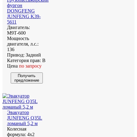
фургон
DONGFENG
JUNFENG K39-
5611
Двигатель:
М9Т-600
Мощность
двигателя, л.с.:
136
Привод:
Задний
Категория прав:
В
Цена
по запросу
Получить
предложение
Эвакуатор
JUNFENG Q35L
ломаный 5,2 м
Колесная
формула:
4х2