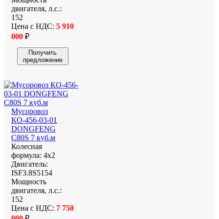
двигателя, л.с.:
152
Цена с НДС:
5 910
000
₽
Получить
предложение
Мусоровоз
КО-456-03-01
DONGFENG
C80S 7 куб.м
Колесная
формула:
4х2
Двигатель:
ISF3.8S5154
Мощность
двигателя, л.с.:
152
Цена с НДС:
7 750
000
₽