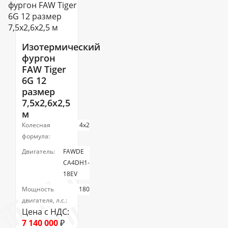
Изотермический
фургон
FAW Tiger
6G 12
размер
7,5x2,6x2,5
м
Колесная
4х2
формула:
Двигатель:
FAWDE
CA4DH1-
18EV
Мощность
180
двигателя, л.с.:
Цена с НДС:
7 140 000
₽