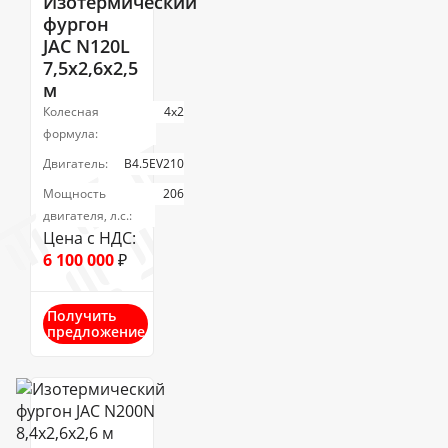
Изотермический
фургон
JAC N120L
7,5х2,6х2,5
м
Колесная
4х2
формула:
Двигатель:
B4.5EV210
Мощность
206
двигателя, л.с.:
Цена с НДС:
6 100 000
₽
Получить
предложение