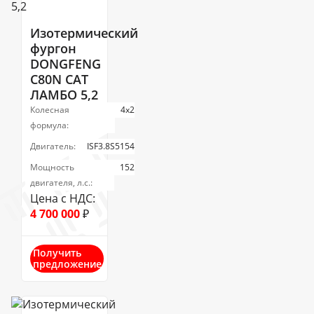
Изотермический
фургон
DONGFENG
C80N САТ
ЛАМБО 5,2
Колесная
4х2
формула:
Двигатель:
ISF3.8S5154
Мощность
152
двигателя, л.с.:
Цена с НДС:
4 700 000
₽
Получить
предложение