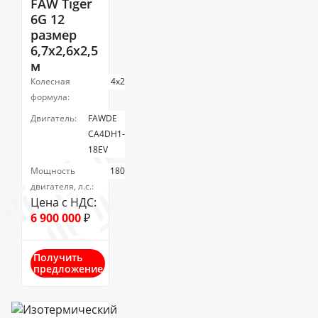
FAW Tiger
6G 12
размер
6,7x2,6x2,5
м
Колесная
4х2
формула:
Двигатель:
FAWDE
CA4DH1-
18EV
Мощность
180
двигателя, л.с.:
Цена с НДС:
6 900 000
₽
Получить
предложение