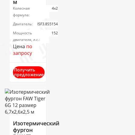
м
Колесная
4х2
формула:
Двигатель:
ISF3.8S5154
Мощность
152
двигателя, л.с.:
Цена
по
запросу
Получить
предложение
Изотермический
фургон