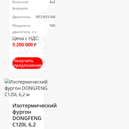
Колесная
4х2
формула:
Двигатель:
ISF3.8S5168
Мощность
166
двигателя, л.с.:
Цена с НДС:
5 200 000
₽
Получить
предложение
Изотермический
фургон
DONGFENG
C120L 6,2