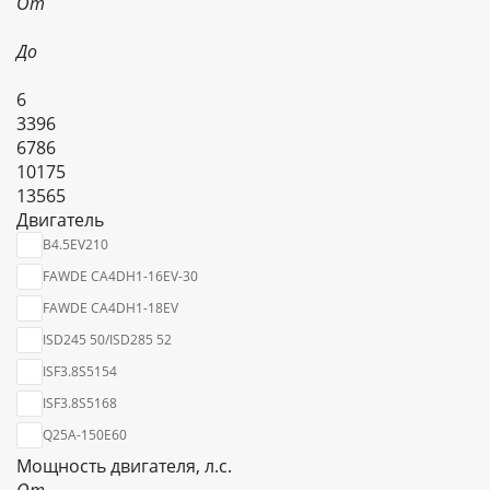
От
До
6
3396
6786
10175
13565
Двигатель
B4.5EV210
FAWDE CA4DH1-16EV-30
FAWDE CA4DH1-18EV
ISD245 50/ISD285 52
ISF3.8S5154
ISF3.8S5168
Q25A-150E60
Мощность двигателя, л.с.