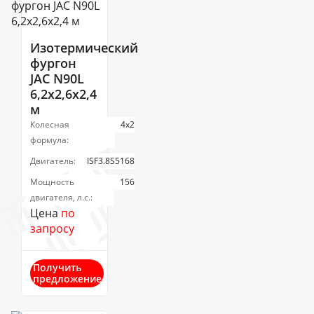
Изотермический
фургон
JAC N90L
6,2х2,6х2,4
м
Колесная
4х2
формула:
Двигатель:
ISF3.8S5168
Мощность
156
двигателя, л.с.:
Цена
по
запросу
Получить
предложение