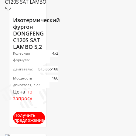
Изотермический
фургон
DONGFENG
C120S SAT
LAMBO 5,2
Колесная
4х2
формула:
Двигатель:
ISF3.8S5168
Мощность
166
двигателя, л.с.:
Цена
по
запросу
Получить
предложение