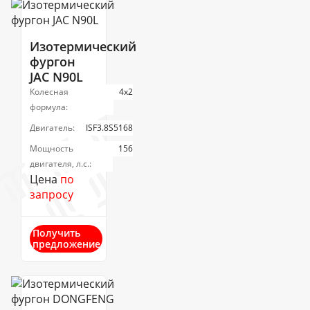
Изотермический
фургон
JAC N90L
Колесная
4х2
формула:
Двигатель:
ISF3.8S5168
Мощность
156
двигателя, л.с.:
Цена
по
запросу
Получить
предложение