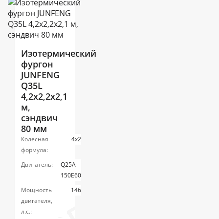
Изотермический
фургон
JUNFENG
Q35L
4,2х2,2х2,1
м,
сэндвич
80 мм
Колесная
4х2
формула:
Двигатель:
Q25A-
150E60
Мощность
146
двигателя,
л.с.: