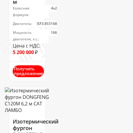
м
Колесная
4х2
формула:
Двигатель:
ISF3.8S5168
Мощность
166
двигателя, л.с.:
Цена с НДС:
5 200 000
₽
Получить
предложение
Изотермический
фургон