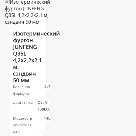
Изотермический
фургон
JUNFENG
Q35L
4,2х2,2х2,1
м,
сэндвич
50 мм
Колесная
4х2
формула:
Двигатель:
Q25A-
150E60
Мощность
146
двигателя,
л.с.: