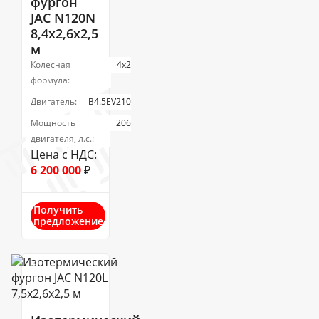
фургон
JAC N120N
8,4х2,6х2,5
м
Колесная
4х2
формула:
Двигатель:
B4.5EV210
Мощность
206
двигателя, л.с.:
Цена с НДС:
6 200 000
₽
Получить
предложение