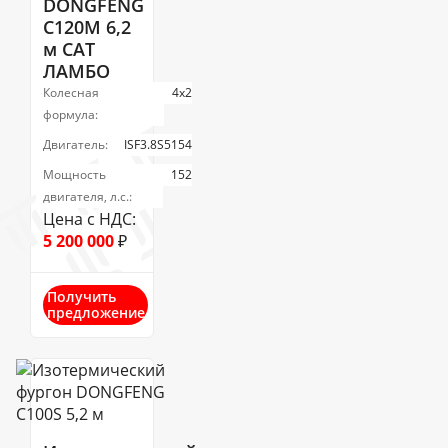
DONGFENG
C120M 6,2
м САТ
ЛАМБО
Колесная
4х2
формула:
Двигатель:
ISF3.8S5154
Мощность
152
двигателя, л.с.:
Цена с НДС:
5 200 000
₽
Получить
предложение