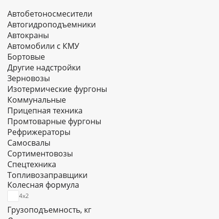
Автобетоносмесители
Автогидроподъемники
Автокраны
Автомобили с КМУ
Бортовые
Другие надстройки
Зерновозы
Изотермические фургоны
Коммунальные
Прицепная техника
Промтоварные фургоны
Рефрижераторы
Самосвалы
Сортиментовозы
Спецтехника
Топливозаправщики
Колесная формула
Тягачи
Цельнометаллические фургоны
4х2
Цистерны
Грузоподъемность, кг
Шасси