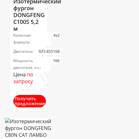
Изотермический
фургон
DONGFENG
C100S 5,2
м
Колесная
4х2
формула:
Двигатель:
ISF3.8S5168
Мощность
166
двигателя, л.с.:
Цена
по
запросу
Получить
предложение