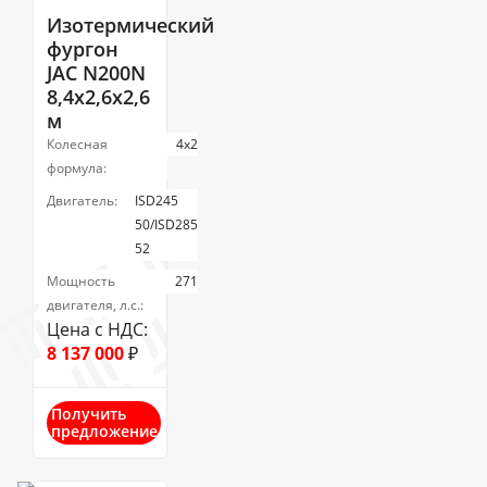
Изотермический
фургон
JAC N200N
8,4х2,6х2,6
м
Колесная
4х2
формула:
Двигатель:
ISD245
50/ISD285
52
Мощность
271
двигателя, л.с.:
Цена с НДС:
8 137 000
₽
Получить
предложение