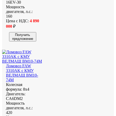
16EV-30
Мощность
двигателя, л.с.:
160
Цена с НДС:
4 890
000
₽
Получить
предложение
Ломовоз FAW
3310AK с КМУ
ВЕЛМАШ ВМ10-
74М
Колесная
формула:
8х4
Двигатель:
CA6DM2
Мощность
двигателя, л.с.:
420