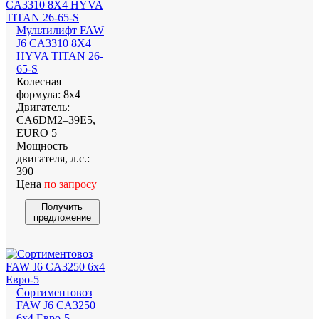
Мультилифт FAW
J6 CA3310 8Х4
HYVA TITAN 26-
65-S
Колесная
формула:
8х4
Двигатель:
CA6DM2–39E5,
EURO 5
Мощность
двигателя, л.с.:
390
Цена
по запросу
Получить
предложение
Сортиментовоз
FAW J6 CA3250
6х4 Евро-5