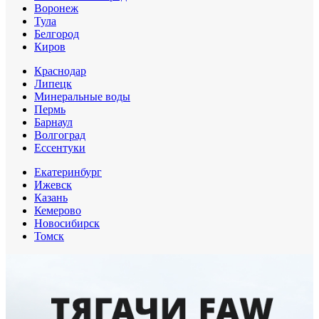
Воронеж
Тула
Белгород
Киров
Краснодар
Липецк
Минеральные воды
Пермь
Барнаул
Волгоград
Еcсентуки
Екатеринбург
Ижевск
Казань
Кемерово
Новосибирск
Томск