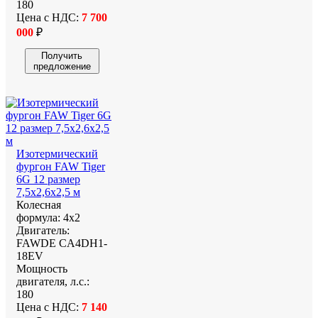
180
Цена с НДС:
7 700
000
₽
Получить
предложение
Изотермический
фургон FAW Tiger
6G 12 размер
7,5x2,6x2,5 м
Колесная
формула:
4х2
Двигатель:
FAWDE CA4DH1-
18EV
Мощность
двигателя, л.с.:
180
Цена с НДС:
7 140