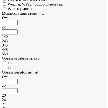
Weichai, WP12.460E50 дизельный
WP4.1Q140E50
Мощность двигателя, л.с.
От
До
140
243
345
448
550
Объем барабана м. куб.
10
12
Объём платформы, м³
От
До
20
24
27