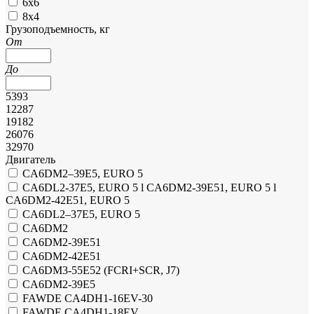
6х6
8х4
Грузоподъемность, кг
От
До
5393
12287
19182
26076
32970
Двигатель
CA6DM2–39E5, EURO 5
CA6DL2-37E5, EURO 5 l CA6DM2-39E51, EURO 5 l
CA6DM2-42E51, EURO 5
CA6DL2–37E5, EURO 5
CA6DM2
CA6DM2-39E51
CA6DM2-42E51
CA6DM3-55E52 (FCRI+SCR, J7)
CA6DМ2-39E5
FAWDE CA4DH1-16EV-30
FAWDE CA4DH1-18EV