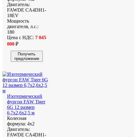
Двигатель:
FAWDE CA4DH1-
18EV
Мощность
двигателя, л.с.:
180
Цена с НДС:
7 045
000
₽
Получить
предложение
Изотермический
фургон FAW Tiger
6G 12 размер
6,7x2,6x2,5 м
Колесная
формула:
4х2
Двигатель:
FAWDE CA4DH1-