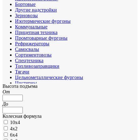
Бортовые
Другие надстройки
Зерновозы
Изотермические фургоны
Коммунальные
Прицепная техника
Промтоварные фургоны
Рефрижераторы
Самосвалы
Сортиментовозы
Спецтехника
Топливозаправщики
Тягачи
Цельнометаллические фургоны
Цистерны
Высота подъема
Шасси
От
До
Колесная формула
10х4
4х2
6х4