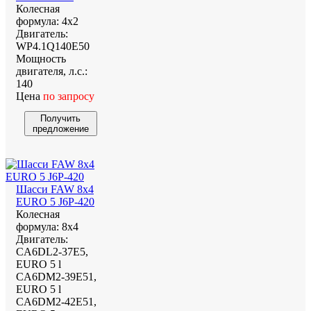
Колесная
формула:
4х2
Двигатель:
WP4.1Q140E50
Мощность
двигателя, л.с.:
140
Цена
по запросу
Получить
предложение
Шасси FAW 8х4
EURO 5 J6P-420
Колесная
формула:
8х4
Двигатель:
CA6DL2-37E5,
EURO 5 l
CA6DM2-39E51,
EURO 5 l
CA6DM2-42E51,