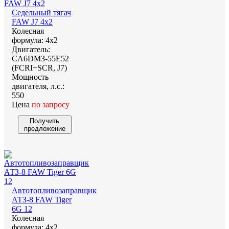
Седельный тягач
FAW J7 4х2
Колесная
формула:
4х2
Двигатель:
CA6DM3-55E52
(FCRI+SCR, J7)
Мощность
двигателя, л.с.:
550
Цена
по запросу
Получить
предложение
Автотопливозаправщик
АТЗ-8 FAW Tiger
6G 12
Колесная
формула:
4х2