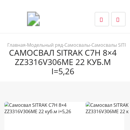
Главная
-
Модельный ряд
-
Самосвалы
-
Самосвалы SITR
САМОСВАЛ SITRAK C7H 8×4
ZZ3316V306ME 22 КУБ.М
I=5,26