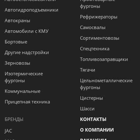
фургоны
Автогидроподъемники
Рефрижераторы
Автокраны
Самосвалы
Автомобили с КМУ
Сортиментовозы
Бортовые
Спецтехника
Другие надстройки
Топливозаправщики
Зерновозы
Тягачи
Изотермические
фургоны
Цельнометаллические
фургоны
Коммунальные
Цистерны
Прицепная техника
Шасси
БРЕНДЫ
КОНТАКТЫ
О КОМПАНИИ
JAC