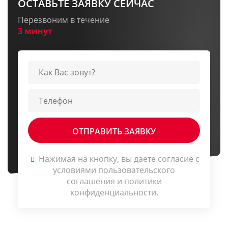
ОСТАВЬТЕ ЗАЯВКУ СЕЙЧАС
Перезвоним в течение
3 минут
Нажимая на кнопку, вы даете согласие c
условиями
пользовательского
соглашения
и
политики
конфиденциальности
.